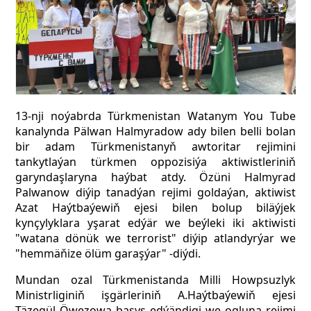
13-nji noýabrda Türkmenistan Watanym You
Tube
kanalynda Pälwan Halmyradow ady bilen belli bolan
bir adam
Türkmenistanyň awtoritar rejimini
tankytlaýan türkmen oppozisiýa aktiwistleriniň
garyndaşlaryna haýbat atdy. Özüni Halmyrad
Palwanow diýip tanadýan rejimi goldaýan, aktiwist
Azat Haýtbaýewiň ejesi bilen bolup biläýjek
kynçylyklara yşarat edýär we beýleki iki aktiwisti
"watana dönük we terrorist" diýip atlandyrýar we
"hemmäňize ölüm garaşýar" -diýdi.
Mundan ozal Türkmenistanda Milli Howpsuzlyk
Ministrliginiň işgärleriniň A.Haýtbaýewiň ejesi
Täzegül Öwezowa basyş edýändigi we ogluna rejimi