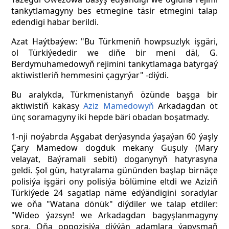
tankytlamagyny bes etmegine täsir etmegini talap
edendigi habar berildi.
Azat Haýtbaýew: "Bu Türkmeniň howpsuzlyk işgäri,
ol Türkiýededir we diňe bir meni däl, G.
Berdymuhamedowyň rejimini tankytlamaga batyrgaý
aktiwistleriň hemmesini çagyrýar" -diýdi.
Bu aralykda, Türkmenistanyň özünde başga bir
aktiwistiň kakasy
Aziz Mamеdowyň
Arkadagdan öt
ünç soramagyny iki hepde bäri obadan boşatmady.
1-nji noýabrda Aşgabat derýasynda ýaşaýan 60 ýaşly
Çary Mamеdow dogduk mekany Guşuly (Mary
velayat, Baýramali sebiti) doganynyň hatyrasyna
geldi. Şol gün, hatyralama gününden başlap birnäçe
polisiýa işgäri ony polisiýa bölümine eltdi we Aziziň
Türkiýede 24 sagatlap näme edýändigini soradylar
we oňa "Watana dönük" diýdiler we talap etdiler:
"Wideo ýazsyn! we Arkadagdan bagyşlanmagyny
sora. Oňa oppozisiýa diýýän adamlara ýapyşmaň