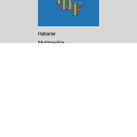
Habarlar
Multimediýa
Hasabat
Kitaphana
Arhiw
Biz barada
Turkmenistan Helsinki
Foundation for Human Rights
25 Knaz Dondukov str., ap.2
Varna, 9000
Bulgaria
Tel.
+359 52 609854