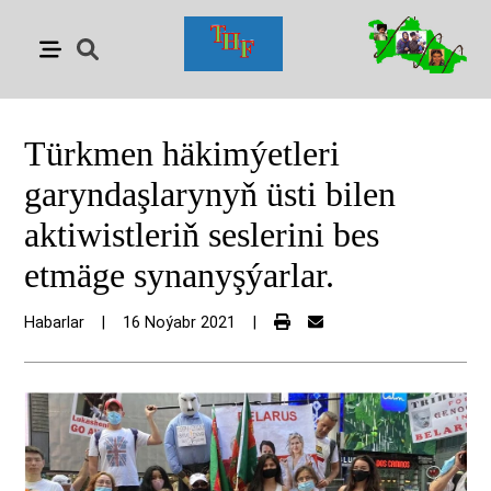
Türkmen häkimýetleri
garyndaşlarynyň üsti bilen
aktiwistleriň seslerini bes
etmäge synanyşýarlar.
Habarlar
|
16 Noýabr 2021
|