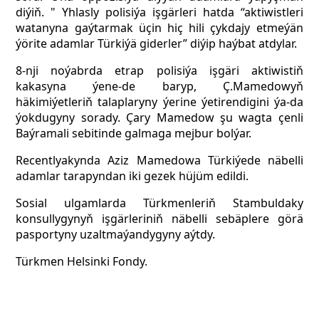
diýiň. " Yhlasly polisiýa işgärleri hatda “aktiwistleri
watanyna gaýtarmak üçin hiç hili çykdajy etmeýän
ýörite adamlar Türkiýä giderler” diýip haýbat atdylar.
8-nji noýabrda etrap polisiýa işgäri aktiwistiň
kakasyna ýene-de baryp, Ç.Mamedowyň
häkimiýetleriň talaplaryny ýerine ýetirendigini ýa-da
ýokdugyny sorady. Çary Mamеdow şu wagta çenli
Baýramali sebitinde galmaga mejbur bolýar.
Recentlyakynda Aziz Mamеdowa Türkiýede näbelli
adamlar tarapyndan iki gezek hüjüm edildi.
Sosial ulgamlarda Türkmenleriň Stambuldaky
konsullygynyň işgärleriniň näbelli sebäplere görä
pasportyny uzaltmaýandygyny aýtdy.
Türkmen Helsinki Fondy.