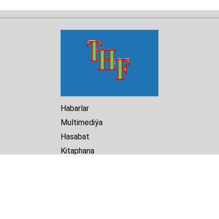
Habarlar
Multimediýa
Hasabat
Kitaphana
Arhiw
Biz barada
Turkmenistan Helsinki