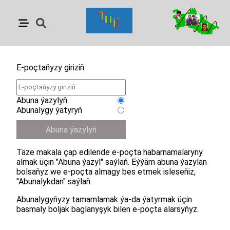
E-poçtaňyzy giriziň
Abuna ýazylyň
Abunalygy ýatyryň
Abuna ýazylyň
Täze makala çap edilende e-poçta habarnamalaryny
almak üçin "Abuna ýazyl" saýlaň. Eýýäm abuna ýazylan
bolsaňyz we e-poçta almagy bes etmek isleseňiz,
"Abunalykdan" saýlaň.
Abunalygyňyzy tamamlamak ýa-da ýatyrmak üçin
basmaly boljak baglanyşyk bilen e-poçta alarsyňyz.